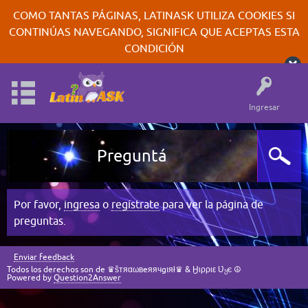
COMO TANTAS PÁGINAS, LATINASK UTILIZA COOKIES SI
CONTINÚAS NAVEGANDO, SIGNIFICA QUE ACEPTAS ESTA
CONDICIÓN
Ingresar
Preguntá
Por favor,
ingresa
o
regístrate
para ver la página de
preguntas.
Enviar feedback
Todos los derechos son de ♛šтяαωвeяячgıяł♛ & Ӈιρριε Ʋყє ☮
Powered by
Question2Answer