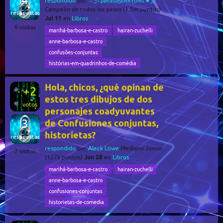
respondido
por
☆彡ֆȶʀǟաɮɛʀʀʏɢɨʀʟ★彡
Campeón de todos los pesos
(
1.5m
puntos)
respuestas
Jul 11
en
Libros
6
visitas
marihá-barbosa-e-castro
hairan-zuchelli
anne-barbosa-e-castro
confusões-conjuntas
histórias-em-quadrinhos-de-comédia
Hola, chicos, ¿qué opinan de
+2
estos tres dibujos de dos
votos
personajes coadyuvantes
3
de Confusiones conjuntas,
historietas?
respuestas
respondido
por
Aleck Löwe
Mediano Junior
7
visitas
Jun 28
(
127k
puntos)
en
Libros
marihá-barbosa-e-castro
hairan-zuchelli
anne-barbosa-e-castro
confusiones-conjuntas
historietas-de-comedia