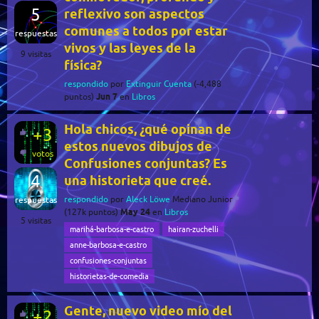
5
reflexivo son aspectos
comunes a todos por estar
respuestas
vivos y las leyes de la
9
visitas
física?
respondido
por
Extinguir Cuenta
(
-4,488
Jun 7
puntos)
en
Libros
Hola chicos, ¿qué opinan de
+3
estos nuevos dibujos de
votos
Confusiones conjuntas? Es
4
una historieta que creé.
respondido
por
Aleck Löwe
Mediano Junior
respuestas
May 24
(
127k
puntos)
en
Libros
5
visitas
marihá-barbosa-e-castro
hairan-zuchelli
anne-barbosa-e-castro
confusiones-conjuntas
historietas-de-comedia
Gente, nuevo video mío del
+2