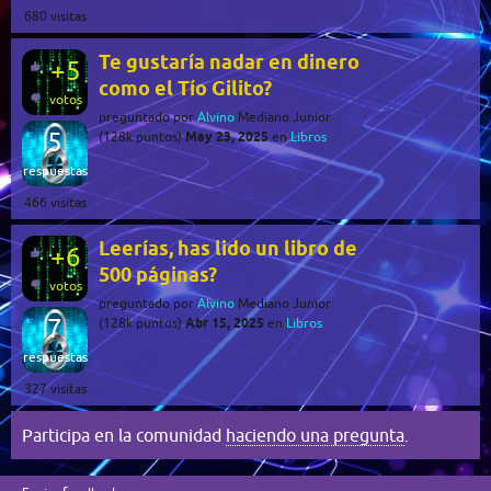
680
visitas
Te gustaría nadar en dinero
+5
como el Tío Gilito?
votos
preguntado
por
Alvino
Mediano Junior
5
May 23, 2025
(
128k
puntos)
en
Libros
respuestas
466
visitas
Leerías, has lido un libro de
+6
500 páginas?
votos
preguntado
por
Alvino
Mediano Junior
7
Abr 15, 2025
(
128k
puntos)
en
Libros
respuestas
327
visitas
Participa en la comunidad
haciendo una pregunta
.