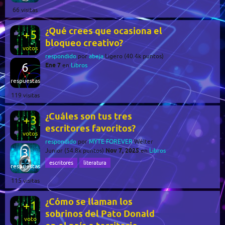
66
visitas
¿Qué crees que ocasiona el
+5
bloqueo creativo?
votos
respondido
por
abeja
Ligero
(
40.4k
puntos)
6
Ene 7
en
Libros
respuestas
119
visitas
¿Cuáles son tus tres
+3
escritores favoritos?
votos
respondido
por
MYTE FOREVER
Wélter
3
Nov 7, 2025
Junior
(
54.8k
puntos)
en
Libros
escritores
literatura
respuestas
115
visitas
¿Cómo se llaman los
+1
sobrinos del Pato Donald
voto