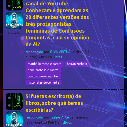
canal de YouTube:
votos
Conheçam e aprendam as
2
28 diferentes versões das
três protagonistas
respuestas
femininas de Confusões
6
visitas
Conjuntas, cuál su opinión
de él?
respondido
por
DIVA VIRTUAL
Gallo
(
13.7k
Abr 1
puntos)
en
Libros
marihá-barbosa-e-castro
hairan-zuchelli
anne-barbosa-e-castro
confusiones-conjuntas
historietas-de-comedia
Si fueras escritor(a) de
+1
libros, sobre qué temas
voto
escribirías?
3
respondido
por
TraƔys ArCe
Semipesado
Feb 5
(
367k
puntos)
en
Libros
respuestas