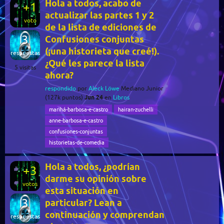
Hola a todos, acabo de
+1
actualizar las partes 1 y 2
voto
de la lista de ediciones de
3
Confusiones conjuntas
(¡una historieta que creé!).
respuestas
¿Qué les parece la lista
5
visitas
ahora?
respondido
por
Aleck Löwe
Mediano Junior
Jun 24
(
127k
puntos)
en
Libros
marihá-barbosa-e-castro
hairan-zuchelli
anne-barbosa-e-castro
confusiones-conjuntas
historietas-de-comedia
Hola a todos, ¿podrían
+3
darme su opinión sobre
votos
esta situación en
3
particular? Lean a
continuación y comprendan
respuestas