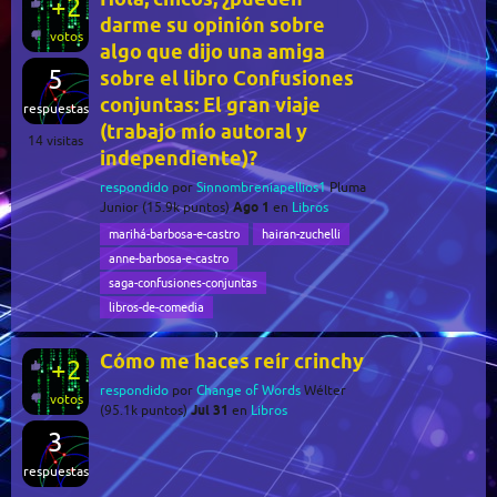
+2
darme su opinión sobre
votos
algo que dijo una amiga
5
sobre el libro Confusiones
conjuntas: El gran viaje
respuestas
(trabajo mío autoral y
14
visitas
independiente)?
respondido
por
Sinnombreniapellios1
Pluma
Ago 1
Junior
(
15.9k
puntos)
en
Libros
marihá-barbosa-e-castro
hairan-zuchelli
anne-barbosa-e-castro
saga-confusiones-conjuntas
libros-de-comedia
Cómo me haces reír crinchy
+2
respondido
por
Change of Words
Wélter
votos
Jul 31
(
95.1k
puntos)
en
Libros
3
respuestas