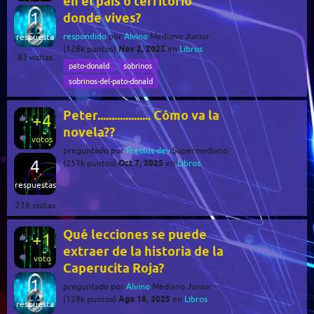
en el país o territorio
1
donde vives?
respondido
por
Alvino
Mediano Junior
respuesta
Nov 2, 2025
(
128k
puntos)
en
Libros
83
visitas
pato-donald
sobrinos
sobrinos-del-pato-donald
Peter................... Cómo va la
+4
novela??
votos
preguntado
por
Fressus dev
Supermediano
4
Oct 7, 2025
(
251k
puntos)
en
Libros
respuestas
216
visitas
Qué lecciones se puede
+1
extraer de la historia de la
voto
Caperucita Roja?
1
preguntado
por
Alvino
Mediano Junior
Ago 18, 2025
(
128k
puntos)
en
Libros
respuesta