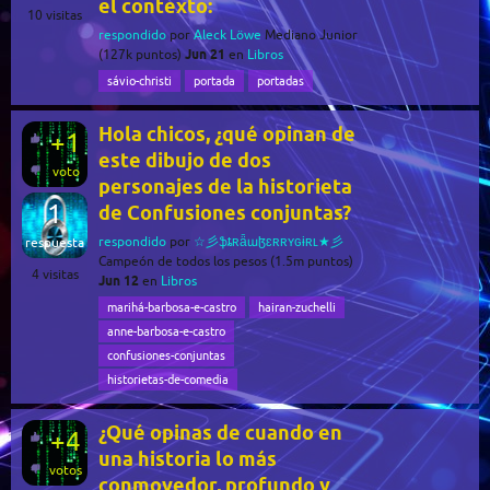
el contexto:
10
visitas
respondido
por
Aleck Löwe
Mediano Junior
Jun 21
(
127k
puntos)
en
Libros
sávio-christi
portada
portadas
Hola chicos, ¿qué opinan de
+1
este dibujo de dos
voto
personajes de la historieta
1
de Confusiones conjuntas?
respondido
por
☆彡ֆȶʀǟաɮɛʀʀʏɢɨʀʟ★彡
respuesta
Campeón de todos los pesos
(
1.5m
puntos)
4
visitas
Jun 12
en
Libros
marihá-barbosa-e-castro
hairan-zuchelli
anne-barbosa-e-castro
confusiones-conjuntas
historietas-de-comedia
¿Qué opinas de cuando en
+4
una historia lo más
votos
conmovedor, profundo y