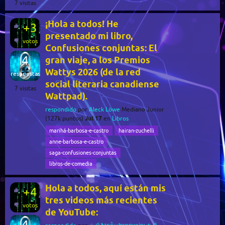
7
visitas
¡Hola a todos! He
+3
presentado mi libro,
votos
Confusiones conjuntas: El
4
gran viaje, a los Premios
Wattys 2026 (de la red
respuestas
social literaria canadiense
7
visitas
Wattpad).
respondido
por
Aleck Löwe
Mediano Junior
Jul 17
(
127k
puntos)
en
Libros
marihá-barbosa-e-castro
hairan-zuchelli
anne-barbosa-e-castro
saga-confusiones-conjuntas
libros-de-comedia
Hola a todos, aquí están mis
+4
tres videos más recientes
votos
de YouTube:
4