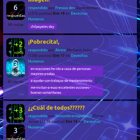
6
respondido
por
Fressus dev
Supermediano
Ene 19
(
251k
puntos)
en
Derechos
respuestas
Humanos
98
visitas
chilpayates-day
¡Pobrecita!,
+2
respondido
por
Alvino
Mediano Junior
votos
Ene 17
(
128k
puntos)
en
Derechos
Humanos
3
en-ocaciones-he-ido-a-casa-de-personas-
respuestas
mayores-y-solas
a-ayudar-con-trabajos-de-mantenimiento
61
visitas
me-invitan-a-esas-excelentes-acciones--
buenas-samaritanas
¿¿Cuál de todos??????
+3
respondido
por
Sinnombreniapellios1
Pluma
votos
Ene 16
Junior
(
15.9k
puntos)
en
Derechos
Humanos
3
respuestas