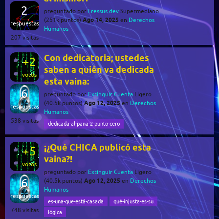
2
preguntado
por
Fressus dev
Supermediano
Ago 14, 2025
(
251k
puntos)
en
Derechos
respuestas
Humanos
207
visitas
Con dedicatoria; ustedes
+2
saben a quién va dedicada
votos
esta vaina:
6
preguntado
por
Extinguir Cuenta
Ligero
Ago 12, 2025
(
40.5k
puntos)
en
Derechos
respuestas
Humanos
538
visitas
dedicada-al-pana-2-punto-cero
¡¿Qué CHICA publicó esta
+5
vaina?!
votos
preguntado
por
Extinguir Cuenta
Ligero
6
Ago 12, 2025
(
40.5k
puntos)
en
Derechos
Humanos
respuestas
es-una-que-está-casada
qué-injusta-es-su
748
visitas
lógica