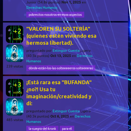
Nov 1, 2025
Junior
(
54.8k
puntos)
en
Derechos Humanos
pobrecitos-nosotros-en-esos-aspectos
"VALOREN SU SOLTERÍA"
+2
(quienes estén viviendo esa
votos
hermosa libertad).
2
preguntado
por
Extinguir Cuenta
Ligero
Oct 13, 2025
(
40.5k
puntos)
en
Derechos
respuestas
Humanos
239
visitas
dónde-están-los-las-solteeeeeros-solteeeeras
¡Está rara esa "BUFANDA"
+3
¿no?! Usa tu
votos
imaginación/creatividad y
4
di:
preguntado
por
Extinguir Cuenta
Ligero
respuestas
Oct 6, 2025
(
40.5k
puntos)
en
Derechos
485
visitas
Humanos
la-suegra-del-kronk
para-él