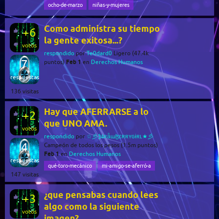
ocho-de-marzo
niñas-y-mujeres
Como administra su tiempo
+6
la gente exitosa...?
votos
respondido
por
Te0dard0
Ligero
(
47.4k
7
Feb 1
puntos)
en
Derechos Humanos
respuestas
136
visitas
Hay que AFERRARSE a lo
+2
que UNO AMA.
votos
respondido
por
☆彡ֆȶʀǟաɮɛʀʀʏɢɨʀʟ★彡
4
Campeón de todos los pesos
(
1.5m
puntos)
Feb 1
en
Derechos Humanos
respuestas
qué-toro-mecánico
mi-amigo-se-aferró-a
147
visitas
¿que pensabas cuando lees
+3
algo como la siguiente
votos
imagen?