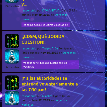
y...
246
visitas
respondido
por
DIVA VIRTUAL
Gallo
(
13.7k
Nov 19, 2025
puntos)
en
Derechos
Humanos
es-como-cumplir-la-última-voluntad-de
¡¡CDSM, QUÉ JODIDA
+4
CUESTIÓN!!
votos
respondido
por
TraƔys ArCe
Semipesado
6
Nov 16, 2025
(
367k
puntos)
en
Derechos
Humanos
respuestas
yo-solía-ser-el-hijo-que-jugaba-con-las-
vecinitas
326
visitas
¡Y a las autoridades se
+3
entregó voluntariamente a
votos
las 7:30 p.m! ↓↓↓
4
respondido
por
Diablita
Ligero
(
43.4k
Nov 12, 2025
puntos)
en
Derechos
respuestas
Humanos