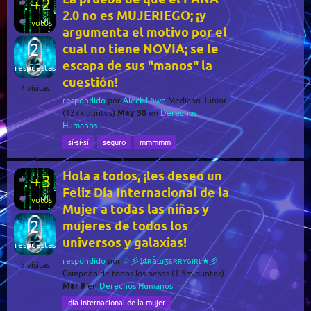
+2
2.0 no es MUJERIEGO; ¡y
votos
argumenta el motivo por el
2
cual no tiene NOVIA; se le
escapa de sus "manos" la
respuestas
cuestión!
7
visitas
respondido
por
Aleck Löwe
Mediano Junior
May 30
(
127k
puntos)
en
Derechos
Humanos
sí-sí-sí
seguro
mmmmm
Hola a todos, ¡les deseo un
+3
Feliz Día Internacional de la
votos
Mujer a todas las niñas y
2
mujeres de todos los
universos y galaxias!
respuestas
respondido
por
☆彡ֆȶʀǟաɮɛʀʀʏɢɨʀʟ★彡
5
visitas
Campeón de todos los pesos
(
1.5m
puntos)
Mar 9
en
Derechos Humanos
día-internacional-de-la-mujer