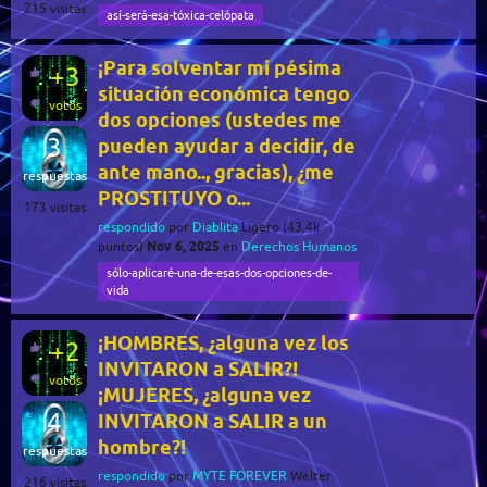
215
visitas
así-será-esa-tóxica-celópata
¡Para solventar mi pésima
+3
situación económica tengo
votos
dos opciones (ustedes me
3
pueden ayudar a decidir, de
ante mano.., gracias), ¿me
respuestas
PROSTITUYO o...
173
visitas
respondido
por
Diablita
Ligero
(
43.4k
Nov 6, 2025
puntos)
en
Derechos Humanos
sólo-aplicaré-una-de-esas-dos-opciones-de-
vida
¡HOMBRES, ¿alguna vez los
+2
INVITARON a SALIR?!
votos
¡MUJERES, ¿alguna vez
4
INVITARON a SALIR a un
hombre?!
respuestas
respondido
por
MYTE FOREVER
Wélter
216
visitas