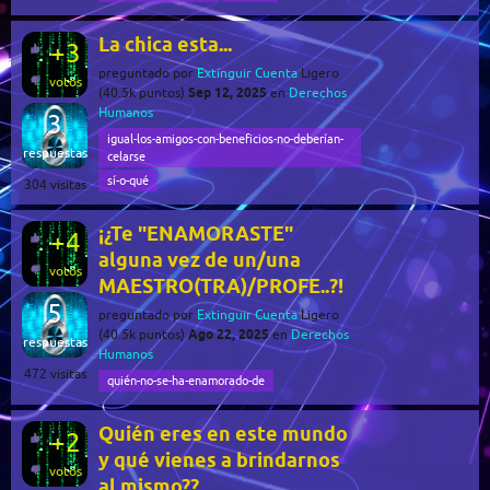
La chica esta...
+3
preguntado
por
Extinguir Cuenta
Ligero
votos
Sep 12, 2025
(
40.5k
puntos)
en
Derechos
Humanos
3
igual-los-amigos-con-beneficios-no-deberían-
respuestas
celarse
sí-o-qué
304
visitas
¡¿Te "ENAMORASTE"
+4
alguna vez de un/una
votos
MAESTRO(TRA)/PROFE..?!
5
preguntado
por
Extinguir Cuenta
Ligero
Ago 22, 2025
(
40.5k
puntos)
en
Derechos
respuestas
Humanos
472
visitas
quién-no-se-ha-enamorado-de
Quién eres en este mundo
+2
y qué vienes a brindarnos
votos
al mismo??