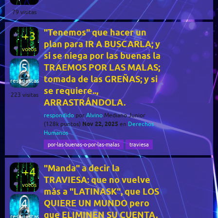
79
visitas
"Tenemos" que hacer un
+3
plan para IR A BUSCARLA; y
votos
si se niega por las buenas la
5
TRAEMOS POR LAS MALAS;
tomada de las GREÑAS; y si
respuestas
se requiere..,
223
visitas
ARRASTRÁNDOLA.
respondido
por
Alvino
Mediano Junior
Nov 22, 2025
(
128k
puntos)
en
Derechos
Humanos
por-las-buenas-o-por-las-malas
traviesa
"Manda" a decir la
+4
TRAVIESA: que no vuelve
votos
más a "LATINASK", que LOS
4
QUIERE UN MUNDO pero
que ELIMINEN SU CUENTA,
respuestas