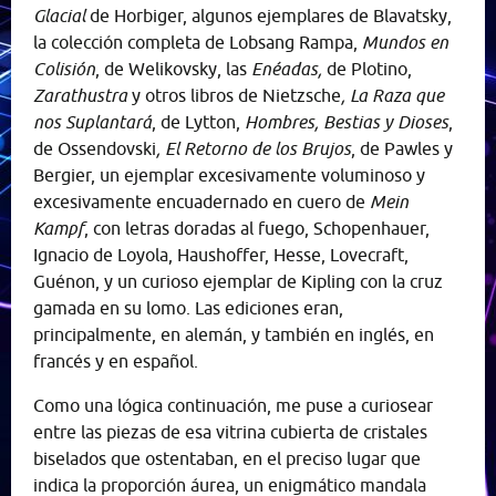
Glacial
de Horbiger, algunos ejemplares de Blavatsky,
la colección completa de Lobsang Rampa,
Mundos en
Colisión
, de Welikovsky, las
Enéadas,
de Plotino,
Zarathustra
y otros libros de Nietzsche
, La Raza que
nos Suplantará
, de Lytton,
Hombres, Bestias y Dioses
,
de Ossendovski
, El Retorno de los Brujos
, de Pawles y
Bergier, un ejemplar excesivamente voluminoso y
excesivamente encuadernado en cuero de
Mein
Kampf
, con letras doradas al fuego, Schopenhauer,
Ignacio de Loyola, Haushoffer, Hesse, Lovecraft,
Guénon, y un curioso ejemplar de Kipling con la cruz
gamada en su lomo. Las ediciones eran,
principalmente, en alemán, y también en inglés, en
francés y en español.
Como una lógica continuación, me puse a curiosear
entre las piezas de esa vitrina cubierta de cristales
biselados que ostentaban, en el preciso lugar que
indica la proporción áurea, un enigmático mandala