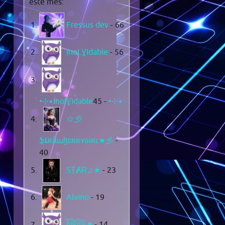
este mes:
Fressus dev
- 66
InoLƔIdable
- 56
- 45
•⊹٭InolƔidable٭⊹•
☆彡
ֆȶʀǟաɮɛʀʀʏɢɨʀʟ★彡
-
40
SŦȺɌ♫★
- 23
Alvino
- 19
f͆r͆i͆k͆i͆t͆a͆ ♥
- 14