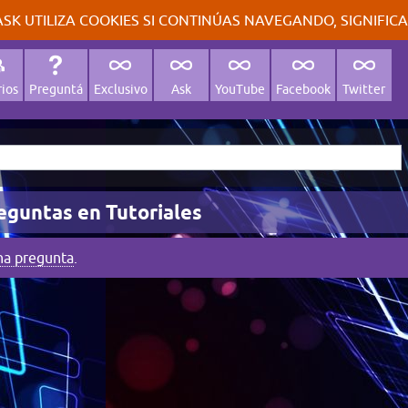
SK UTILIZA COOKIES SI CONTINÚAS NAVEGANDO, SIGNIFIC
ios
Preguntá
Exclusivo
Ask
YouTube
Facebook
Twitter
eguntas en Tutoriales
na pregunta
.