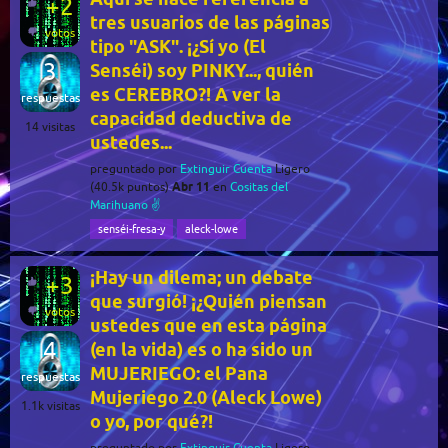
+2
tres usuarios de las páginas
votos
tipo "ASK". ¡¿Sí yo (El
3
Senséi) soy PINKY..., quién
es CEREBRO?! A ver la
respuestas
capacidad deductiva de
14
visitas
ustedes...
preguntado
por
Extinguir Cuenta
Ligero
Abr 11
(
40.5k
puntos)
en
Cositas del
Marihuano ✌️
senséi-fresa-y
aleck-lowe
¡Hay un dilema; un debate
+3
que surgió! ¡¿Quién piensan
votos
ustedes que en esta página
4
(en la vida) es o ha sido un
MUJERIEGO: el Pana
respuestas
Mujeriego 2.0 (Aleck Lowe)
1.1k
visitas
o yo, por qué?!