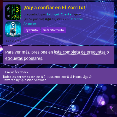
¡Voy a confiar en El Zorrito!
+3
preguntado
por
Extinguir Cuenta
Ligero
votos
Ago 30, 2025
(
40.5k
puntos)
en
Derechos
Animales
5
ay-zorrito
cuidadíto-zorrito
respuestas
446
visitas
Para ver más, presiona en
lista completa de preguntas
o
etiquetas populares
.
Enviar feedback
Todos los derechos son de ♛šтяαωвeяячgıяł♛ & Ӈιρριε Ʋყє ☮
Powered by
Question2Answer