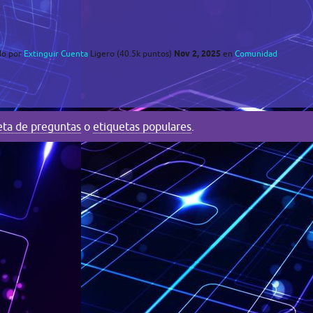
Nov 2, 2025
do
por
Extinguir Cuenta
Ligero
(
40.5k
puntos)
en
Comunidad
eta de preguntas
o
etiquetas populares
.