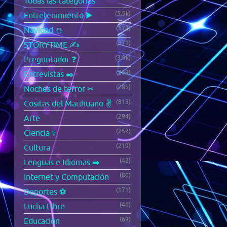
Todas las categorías
(5.9k)
Entretenimiento ▶️
(172)
Navidad ⛄
(371)
STORYTIME ✍️
(3.9k)
Preguntador ❓
(269)
Entrevistas ✒️
(285)
Noches de terror ✂
(813)
Cositas del Marihuano ✌️
(294)
Arte
(252)
Ciencia ⚕️
(219)
Cultura
(42)
Lenguas e Idiomas ➡️
(80)
Internet y Computación
(171)
Deportes ⚽
(41)
Lucha Libre
(69)
Educación