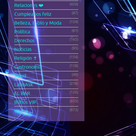
(426)
Relaciones ❤️
(87)
Cumpleaños feliz
(154)
Belleza, Estilo y Moda
(61)
Política
(165)
Derechos
(95)
Noticias
(154)
Religión ✝️
(118)
Gastronomía
(49)
Salud
(218)
LatinAsk
(120)
EL BAR
(655)
Búhos VIP
(873)
V.I.P ⭐