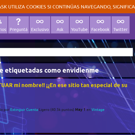
SK UTILIZA COOKIES SI CONTINÚAS NAVEGANDO, SIGNIFIC
ios
Preguntá
Exclusivo
Ask
YouTube
Facebook
Twitter
e etiquetadas como envídienme
TUAR mi nombre!! ¡¿En ese sitio tan especial de su
May 1
do
por
Extinguir Cuenta
Ligero
(
40.5k
puntos)
en
Vintage