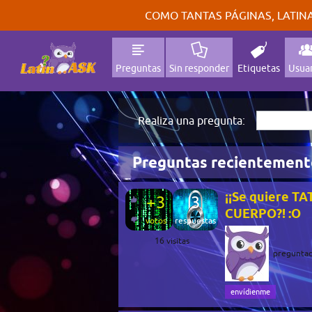
COMO TANTAS PÁGINAS, LATINA
Preguntas
Sin responder
Etiquetas
Usuar
Realiza una pregunta:
Preguntas recientement
¡¡Se quiere TA
+3
3
CUERPO?! :O
votos
respuestas
16
visitas
pregunta
envídienme