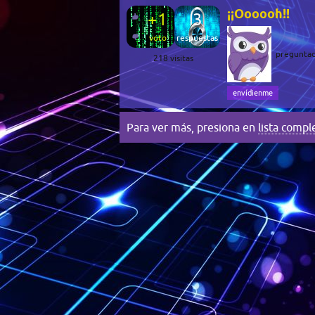
¡¡Oooooh!!
+1
3
voto
respuestas
pregunta
218
visitas
envídienme
Para ver más, presiona en
lista compl