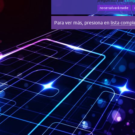
preguntado
por
Exting
no-se-salvará-nadie
Para ver más, presiona en
lista compl