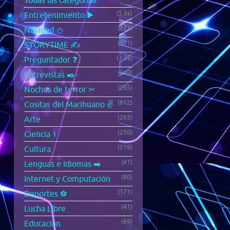
Todas las categorías
(5.9k)
Entretenimiento ▶️
(171)
Navidad ⛄
(371)
STORYTIME ✍️
(3.9k)
Preguntador ❓
(269)
Entrevistas ✒️
(285)
Noches de terror ✂
(812)
Cositas del Marihuano ✌️
(293)
Arte
(250)
Ciencia ⚕️
(219)
Cultura
(41)
Lenguas e Idiomas ➡️
(80)
Internet y Computación
(171)
Deportes ⚽
(41)
Lucha Libre
(69)
Educación