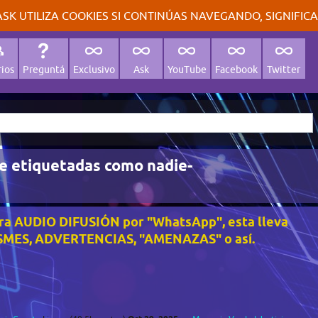
SK UTILIZA COOKIES SI CONTINÚAS NAVEGANDO, SIGNIFIC
ios
Preguntá
Exclusivo
Ask
YouTube
Facebook
Twitter
e etiquetadas como nadie-
tra AUDIO DIFUSIÓN por "WhatsApp", esta lleva
SMES, ADVERTENCIAS, "AMENAZAS" o así.