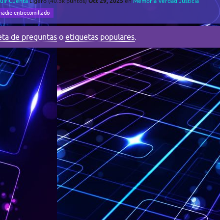
Oct 29, 2025
uir Cuenta
Ligero
(
40.5k
puntos)
en
Memoria Verdad Justicia
nadie-entrecomillado
eta de preguntas
o
etiquetas populares
.