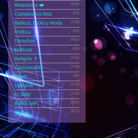
(426)
Relaciones ❤️
(87)
Cumpleaños feliz
(154)
Belleza, Estilo y Moda
(61)
Política
(165)
Derechos
(95)
Noticias
(154)
Religión ✝️
(118)
Gastronomía
(49)
Salud
(218)
LatinAsk
(120)
EL BAR
(655)
Búhos VIP
(873)
V.I.P ⭐