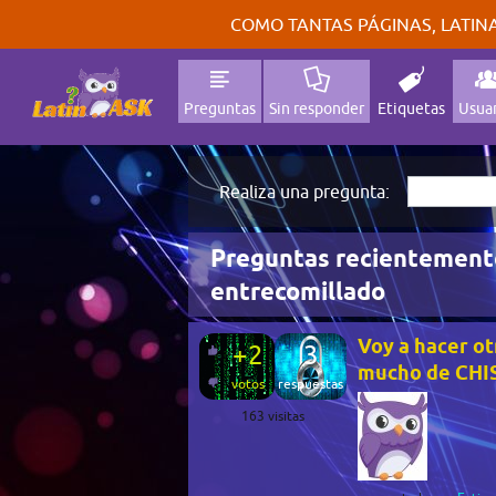
COMO TANTAS PÁGINAS, LATINA
Preguntas
Sin responder
Etiquetas
Usuar
Realiza una pregunta:
Preguntas recientement
entrecomillado
Voy a hacer o
+2
3
mucho de CHI
votos
respuestas
163
visitas