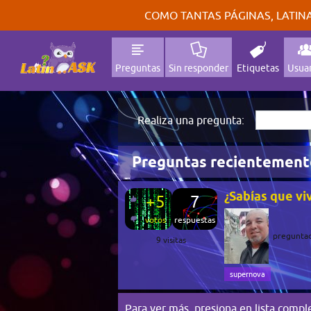
COMO TANTAS PÁGINAS, LATINA
Preguntas
Sin responder
Etiquetas
Usuar
Realiza una pregunta:
Preguntas recientement
¿Sabías que vi
+5
7
votos
respuestas
pregunta
9
visitas
supernova
Para ver más, presiona en
lista compl