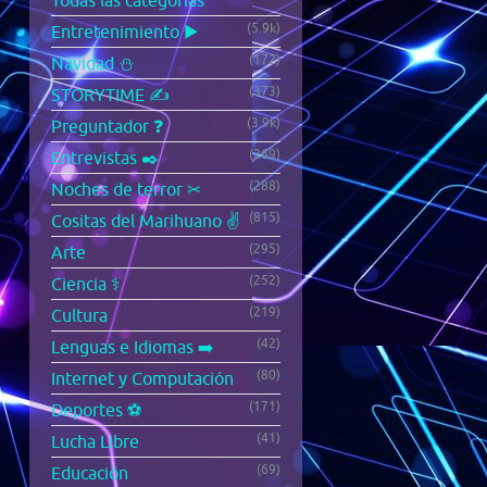
Todas las categorías
(5.9k)
Entretenimiento ▶️
(172)
Navidad ⛄
(373)
STORYTIME ✍️
(3.9k)
Preguntador ❓
(269)
Entrevistas ✒️
(288)
Noches de terror ✂
(815)
Cositas del Marihuano ✌️
(295)
Arte
(252)
Ciencia ⚕️
(219)
Cultura
(42)
Lenguas e Idiomas ➡️
(80)
Internet y Computación
(171)
Deportes ⚽
(41)
Lucha Libre
(69)
Educación