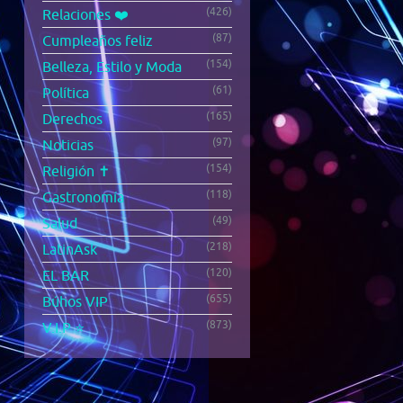
(426)
Relaciones ❤️
(87)
Cumpleaños feliz
(154)
Belleza, Estilo y Moda
(61)
Política
(165)
Derechos
(97)
Noticias
(154)
Religión ✝️
(118)
Gastronomía
(49)
Salud
(218)
LatinAsk
(120)
EL BAR
(655)
Búhos VIP
(873)
V.I.P ⭐