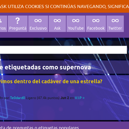
SK UTILIZA COOKIES SI CONTINÚAS NAVEGANDO, SIGNIFIC
ios
Preguntá
Exclusivo
Ask
YouTube
Facebook
Twitter
e etiquetadas como supernova
vimos dentro del cadáver de una estrella?
Jun 2
do
por
Te0dard0
Ligero
(
47.4k
puntos)
en
V.I.P ⭐
eta de preguntas
o
etiquetas populares
.