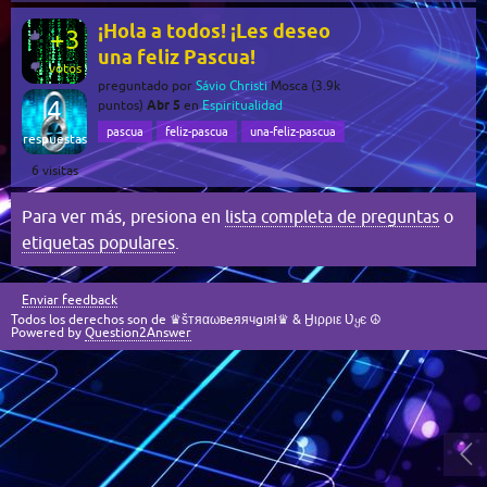
¡Hola a todos! ¡Les deseo
+3
una feliz Pascua!
votos
preguntado
por
Sávio Christi
Mosca
(
3.9k
4
Abr 5
puntos)
en
Espiritualidad
pascua
feliz-pascua
una-feliz-pascua
respuestas
6
visitas
Para ver más, presiona en
lista completa de preguntas
o
etiquetas populares
.
Enviar feedback
Todos los derechos son de ♛šтяαωвeяячgıяł♛ & Ӈιρριε Ʋყє ☮
Powered by
Question2Answer