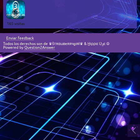
3
respuestas
165
visitas
Enviar feedback
Todos los derechos son de ♛šтяαωвeяячgıяł♛ & Ӈιρριε Ʋყє ☮
Powered by
Question2Answer