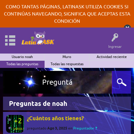
COMO TANTAS PÁGINAS, LATINASK UTILIZA COOKIES SI
CONTINÚAS NAVEGANDO, SIGNIFICA QUE ACEPTAS ESTA
CONDICIÓN
Ingresar
Usuario noah
Muro
Actividad reciente
Todas las preguntas
Todas las respuestas
Preguntá
Preguntas de noah
¿Cuántos años tienes?
+2
Ago 3, 2025
preguntado
en
Preguntador ❓
votos