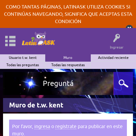
COMO TANTAS PÁGINAS, LATINASK UTILIZA COOKIES SI
CONTINÚAS NAVEGANDO, SIGNIFICA QUE ACEPTAS ESTA
CONDICIÓN
Ingresar
Usuario t.w. kent
Muro
Actividad reciente
Todas las preguntas
Todas las respuestas
Preguntá
Muro de t.w. kent
Por favor,
ingresa
o
regístrate
para publicar en este
muro.