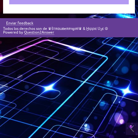
Enviar feedback
Todos los derechos son de ♛šтяαωвeяячgıяł♛ & Ӈιρριε Ʋყє ☮
Powered by
Question2Answer